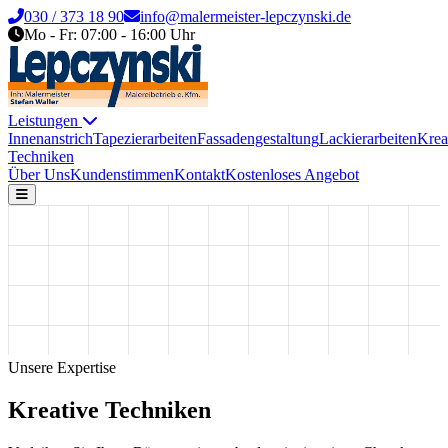
030 / 373 18 90
info@malermeister-lepczynski.de
Mo - Fr: 07:00 - 16:00 Uhr
Leistungen
Innenanstrich
Tapezierarbeiten
Fassadengestaltung
Lackierarbeiten
Krea
Techniken
Über Uns
Kundenstimmen
Kontakt
Kostenloses Angebot
Unsere Expertise
Kreative Techniken