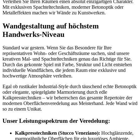
Verleihen Sie Ihren Räumen einen absolut einzigartigen Charakter.
Mit exklusiven Spachteltechniken, moderner Betonoptik oder
Metalleffekten machen wir Wände zu Kunstwerken.
Wandgestaltung auf höchstem
Handwerks-Niveau
Standard war gestern. Wenn Sie das Besondere für Ihre
repräsentativen Wohn- oder Geschäftsräume suchen, sind unsere
kreativen Mal- und Spachteltechniken genau das Richtige für Sie.
Durch das gekonnte Spiel mit Farbe, Struktur und Licht entstehen
individuelle Wandflächen, die jedem Raum eine exklusive und
hochwertige Atmosphäre verleihen.
Egal ob rustikaler Industrial-Style durch täuschend echte Betonoptik
oder elegante, spiegelglatte Marmorierung durch edle
Kalkpresstechniken – wir beherrschen das gesamte Repertoire der
modernen Oberflächenveredelung aus Meisterhand. Jede Wand wird
so zu einem Unikat.
Unser Leistungsspektrum der Veredelung:
Kalkpresstechniken (Stucco Veneziano):
Hochglänzende,
marmorähnliche Oberflächen für ein luxuriöses Ambiente.